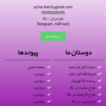
achar.fran3@gmail.com
09356328295
مازندران - نکا
Telegram : A4Fran3
ارتباط با ما
دوستان ما
پیوندها
سایت آچار فرانسه
صفحه اصلی
فروشگاه آچار شاپ
بزودی...
رسانه نکا موزیک
بزودی...
طراح سایت در نکا
بزودی...
طراح گرافیک در نکا
بزودی...
طراح تیزر در نکا
بزودی...