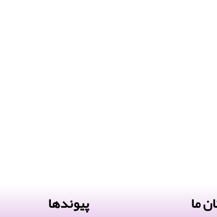
ن ما
پیوندها