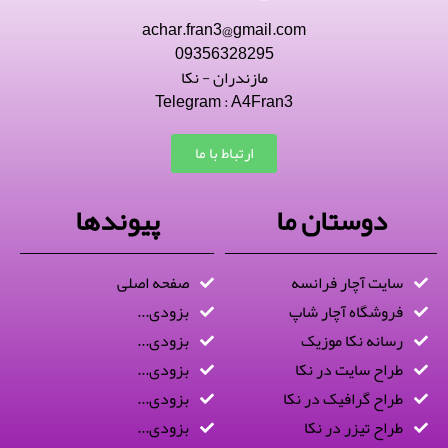
achar.fran3@gmail.com
09356328295
مازندران - نکا
Telegram : A4Fran3
ارتباط با ما
دوستان ما
پیوندها
سایت آچار فرانسه
صفحه اصلی
فروشگاه آچار شاپ
بزودی...
رسانه نکا موزیک
بزودی...
طراح سایت در نکا
بزودی...
طراح گرافیک در نکا
بزودی...
طراح تیزر در نکا
بزودی...