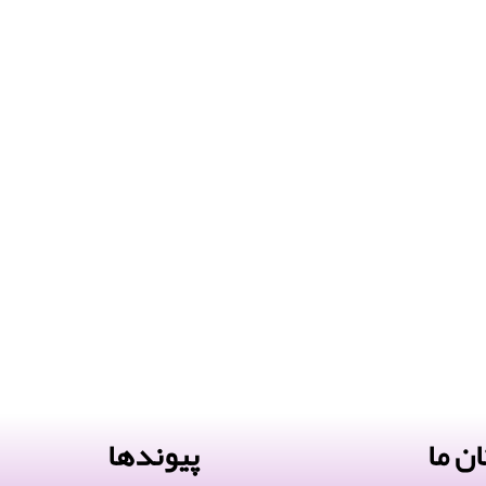
ن ما
پیوندها