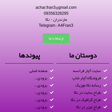
achar.fran3@gmail.com
09356328295
مازندران - نکا
Telegram : A4Fran3
ارتباط با ما
دوستان ما
پیوندها
سایت آچار فرانسه
صفحه اصلی
فروشگاه آچار شاپ
بزودی...
رسانه نکا موزیک
بزودی...
طراح سایت در نکا
بزودی...
طراح گرافیک در نکا
بزودی...
طراح تیزر در نکا
بزودی...