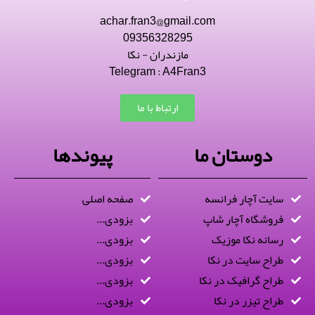
achar.fran3@gmail.com
09356328295
مازندران - نکا
Telegram : A4Fran3
ارتباط با ما
دوستان ما
پیوندها
سایت آچار فرانسه
صفحه اصلی
فروشگاه آچار شاپ
بزودی...
رسانه نکا موزیک
بزودی...
طراح سایت در نکا
بزودی...
طراح گرافیک در نکا
بزودی...
طراح تیزر در نکا
بزودی...