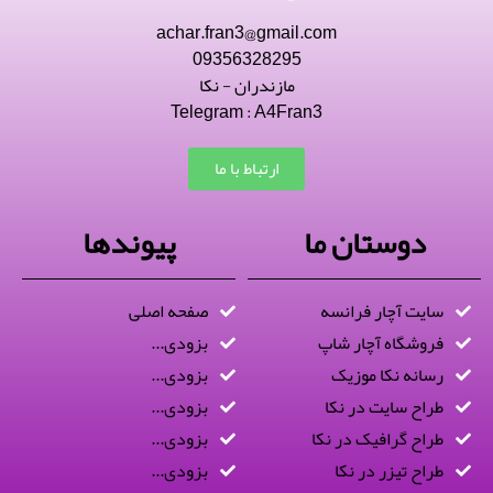
achar.fran3@gmail.com
09356328295
مازندران - نکا
Telegram : A4Fran3
ارتباط با ما
دوستان ما
پیوندها
سایت آچار فرانسه
صفحه اصلی
فروشگاه آچار شاپ
بزودی...
رسانه نکا موزیک
بزودی...
طراح سایت در نکا
بزودی...
طراح گرافیک در نکا
بزودی...
طراح تیزر در نکا
بزودی...