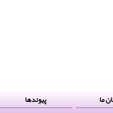
ن ما
پیوندها