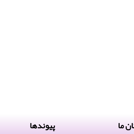
ن ما
پیوندها