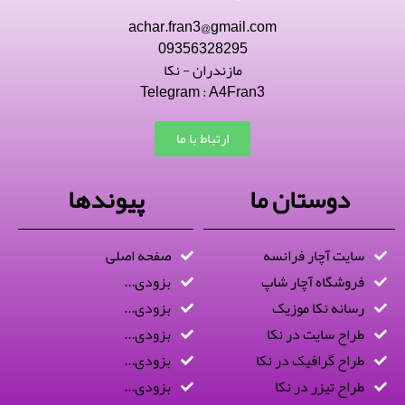
achar.fran3@gmail.com
09356328295
مازندران - نکا
Telegram : A4Fran3
ارتباط با ما
دوستان ما
پیوندها
سایت آچار فرانسه
صفحه اصلی
فروشگاه آچار شاپ
بزودی...
رسانه نکا موزیک
بزودی...
طراح سایت در نکا
بزودی...
طراح گرافیک در نکا
بزودی...
طراح تیزر در نکا
بزودی...