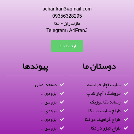
achar.fran3@gmail.com
09356328295
مازندران - نکا
Telegram : A4Fran3
ارتباط با ما
دوستان ما
پیوندها
سایت آچار فرانسه
صفحه اصلی
فروشگاه آچار شاپ
بزودی...
رسانه نکا موزیک
بزودی...
طراح سایت در نکا
بزودی...
طراح گرافیک در نکا
بزودی...
طراح تیزر در نکا
بزودی...