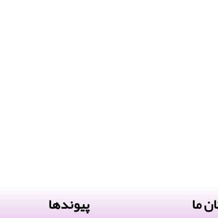
ن ما
پیوندها