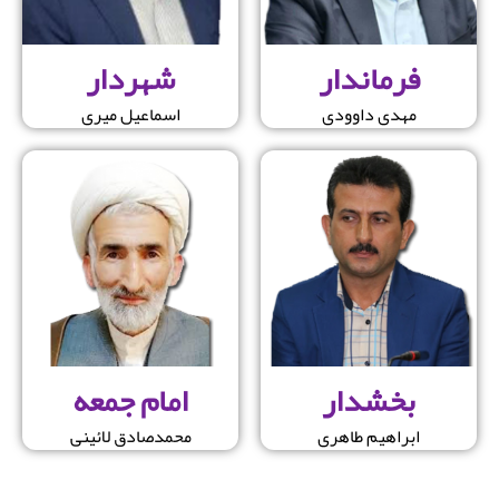
فرماندار
شهردار
مهدی داوودی
اسماعیل میری
بخشدار
امام جمعه
ابراهیم طاهری
محمدصادق لائینی