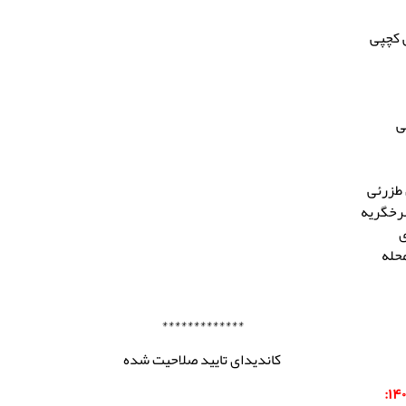
 کچپی
ی
طزرئی
رخگریه
ی
حله
*************
کاندیدای تایید صلاحیت شده