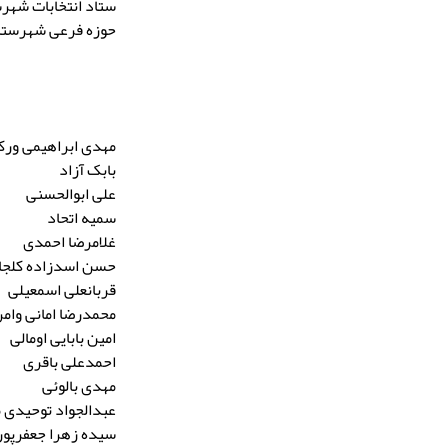
ستاد انتخابات شهر
حوزه فرعی شهرستا
مهدی ابراهیمی ورکل
بابک آزاد
علی ابوالحسنی
سمیه اتحاد
غلامرضا احمدی
حسن اسدزاده کلجا
قربانعلی اسمعیلی
محمدرضا امانی وامر
امین بابایی اومالی
احمدعلی باقری
مهدی بالوئی
عبدالجواد توحیدی 
سیده زهرا جعفرپور