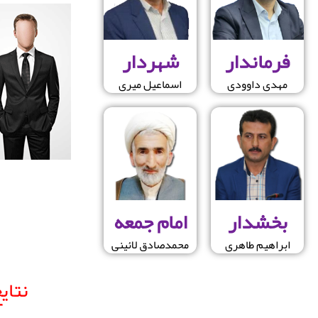
فرماندار
شهردار
مهدی داوودی
اسماعیل میری
بخشدار
امام جمعه
ابراهیم طاهری
محمدصادق لائینی
نتای