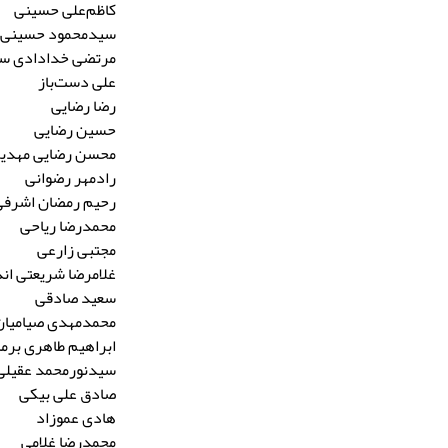
کاظم‌علی حسینی
سیدمحمود حسینی 
مرتضی خدادادی سل
علی دست‌باز
رضا رضایی
حسین رضایی
محسن رضایی مهدی
رادمهر رضوانی
رحیم رمضان اشرفی
محمدرضا ریاحی
مجتبی زارعی
غلامرضا شریعتی اند
سعید صادقی
محمدمهدی صیامیان
ابراهیم طاهری برما
سیدنورمحمد عقیلی
صادق علی بیکی
هادی عموزاد
محمدرضا غلامی