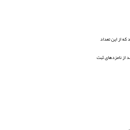
دند که از این تعداد
ندران ادامه داد: ۳۲ نفر از داوطلبان انصراف و ۲۱۸ نفر برابر با ۲۹ درصد از نامزدهای ثبت