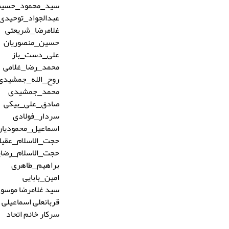
سید_محمود_حسین
عبدالجواد_توحیدی
غلامرضا_شریعتی
حسین_منصوریان
علی_دست_باز
محمد_رضا_غلامی
روح_الله_جمشیدی
محمد_جمشیدی
صادق_علی_بیکی
سردار_فولادی
اسماعیل_محمودیان
حجت_الاسلام_عقیل
حجت_الاسلام_رضای
براهیم_طاهری
امین_بابایی
سید غلامرضا موسو
قربانعلی اسماعیلی
سرکار خانم اتحاد