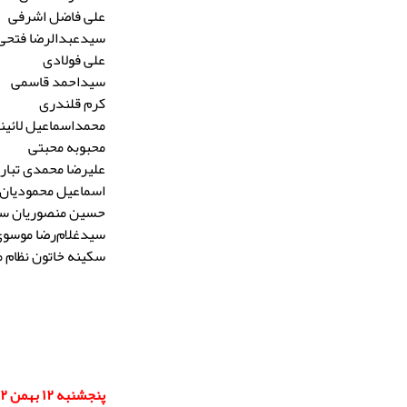
علی فاضل اشرفی
سیدعبدالرضا فتحی
علی فولادی
سیداحمد قاسمی
کرم قلندری
محمداسماعیل لائین
محبوبه محبتی
علیرضا محمدی تبار
اسماعیل محمودیان 
حسین منصوریان س
سیدغلام‌رضا موسو
سکینه خاتون نظام م
پنجشنبه ۱۲ بهمن ۱۴۰۲: