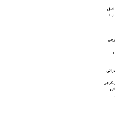
اصل
وط
رجی
راتی
 گرجی
ئی