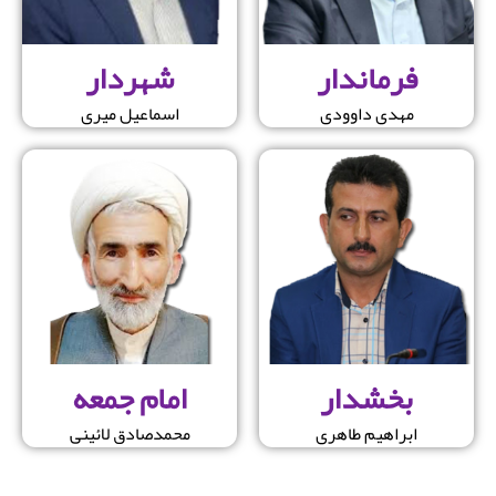
فرماندار
شهردار
مهدی داوودی
اسماعیل میری
بخشدار
امام جمعه
ابراهیم طاهری
محمدصادق لائینی