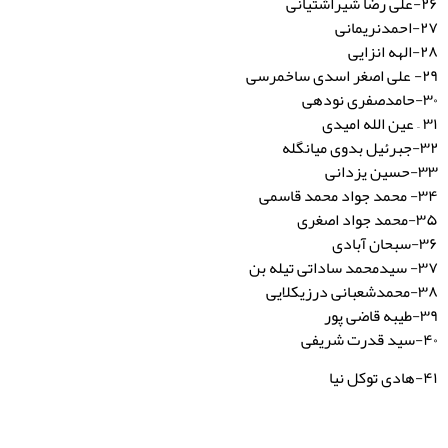
۲۶-علی رضا شیراشتیانی
۲۷-احمدنریمانی
۲۸-الهه انزایی
۲۹- علی اصغر اسدی ساخمرسی
۳۰-حامدصفری نودهی
۳۱ – عین الله امیدی
۳۲-جبرئیل بدوی میانگله
۳۳-حسین یزدانی
۳۴- محمد جواد محمد قاسمی
۳۵-محمد جواد اصغری
۳۶-سبحان آبادی
۳۷- سیدمحمد ساداتی تیله بن
۳۸-محمدشعبانی درزیکلایی
۳۹-طیبه قاضی پور
۴۰-سید قدرت شریفی
۴۱-هادی توکل نیا