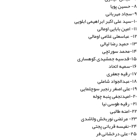
۸- حسین پویا
۹-سجاد مهربانی
۱۰-سید علی اکبر ابراهیمی ابلویی
۱۱- امین بابایی اومالی
۱۲- عباسعلی غلامی اومالی
۱۳- حمید رضا لیالی
۱۴-محمد سورتچی
۱۵-قدسیه جمشیدی کوهساری
۱۶-سمیه اتحاد
۱۷-رقیه جعفری
۱۸-عبدالجواد شاملی
۱۹-علی اصغر رنجبر سوچلمایی
۲۰-امیدنجفی پنبه چوله
۲۱- رقیه طوسی نیا
۲۲-امنه طالبی
۲۳- مرتضی نوربخش ولاشدی
۲۴-نفیسه قربانی پجتی
۲۵-علی درخشانی فر