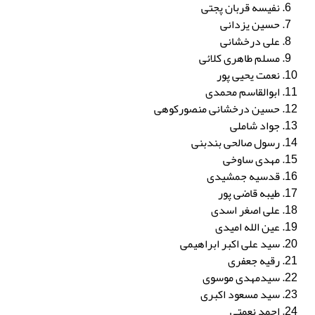
نفیسه قربان پجتی
حسین یزدانی
علی درخشانی
مسلم طاهری کلائی
نعمت یحیی پور
ابوالقاسم محمدی
حسین درخشانی منصورکوهی
جواد شاملی
رسول صالحی بندبنی
مهدی ساوخی
قدسیه جمشیدی
طیبه قاضی پور
علی اصغر اسدی
عین الله امیدی
سید علی اکبر ابراهیمی
رقیه جعفری
سیدمهدی موسوی
سید مسعود اکبری
احمد نعمتی