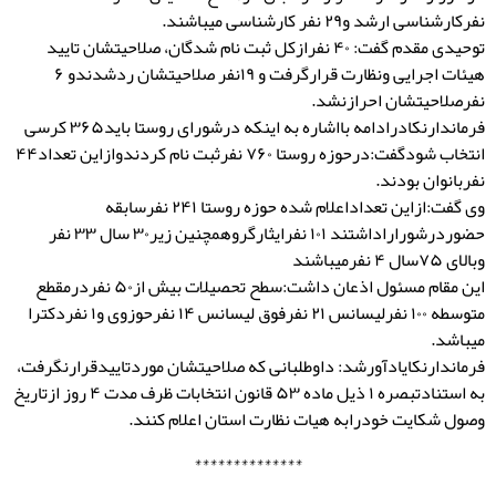
نفرکارشناسی ارشد و۲۹ نفر کارشناسی میباشند.
توحیدی مقدم گفت: ۴۰ نفرازکل ثبت نام شدگان، صلاحیتشان تایید
هیئات اجرایی ونظارت قرارگرفت و ۱۹نفر صلاحیتشان ردشدندو ۶
نفرصلاحیتشان احرازنشد.
فرماندارنکادرادامه بااشاره به اینکه درشورای روستا باید۳۶۵ کرسی
انتخاب شودگفت:درحوزه روستا ۷۶۰ نفرثبت نام کردندوازاین تعداد۴۴
نفربانوان بودند.
وی گفت:ازاین تعداداعلام شده حوزه روستا ۲۴۱ نفرسابقه
حضوردرشوراراداشتند ۱۰۱ نفرایثارگروهمچنین زیر۳۰ سال ۳۳ نفر
وبالای ۷۵سال ۴ نفرمیباشند
این مقام مسئول اذعان داشت:سطح تحصیلات بیش از۵۰ نفردرمقطع
متوسطه ۱۰۰ نفرلیسانس ۲۱ نفرفوق لیسانس ۱۴ نفرحوزوی و۱ نفردکترا
میباشد.
فرماندارنکایادآورشد: داوطلبانی که صلاحیتشان موردتاییدقرارنگرفت،
به استنادتبصره ۱ ذیل ماده ۵۳ قانون انتخابات ظرف مدت ۴ روز ازتاریخ
وصول شکایت خودرابه هیات نظارت استان اعلام کنند.
**************