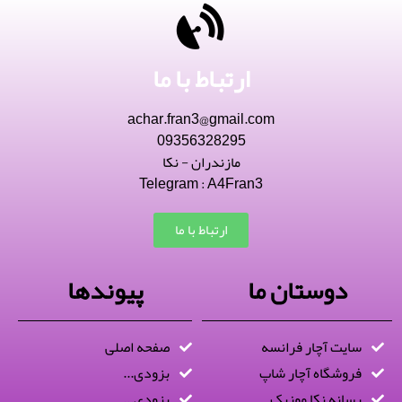
ارتباط با ما
achar.fran3@gmail.com
09356328295
مازندران - نکا
Telegram : A4Fran3
ارتباط با ما
دوستان ما
پیوندها
سایت آچار فرانسه
صفحه اصلی
فروشگاه آچار شاپ
بزودی...
رسانه نکا موزیک
بزودی...