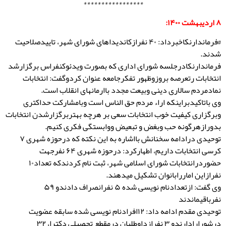
*****************
۸ اردیبهشت ۱۴۰۰:
#فرماندارنکاخبرداد: ۴۰ نفرازکاندیداهای شورای شهر، تاییدصلاحیت
شدند.
فرماندارنکادرجلسه شورای اداری که بصورت ویدئوکنفراس برگزارشد
انتخابات رتعرصه بروزوظهور تفکرجامعه عنوان کردوگفت: انتخابات
نمادمردم سالاری دینی وبیعت مجدد باارمانهای انقلاب است.
وی باتاکیدبراینکه اراء مردم حق الناس است وبامشارکت حداکتری
وبرگزاری کیفیت خوب انتخابات سعی بر هرچه بهتربرگزارشدن انتخابات
بدورازهرگونه حب وبغض و تبعیض ووابستگی فکری کنیم.
توحیدی درادامه سخنانش بااشاره به این نکته که درحوزه شهری ۷
کرسی انتخابات داریم، اطهارکرد: درحوزه شهری ۶۴ نفرجهت
حضوردرانتخابات شورای اسلامی شهر، ثبت نام کردندکه تعداد۱۰
نفرازاین اماررابانوان تشکیل میدهند.
وی گفت: ازتعدادنام نویسی شده ۵ نفرانصراف دادندو ۵۹
نفرباقیماندند
توحیدی مقدم ادامه داد: ۱۲افرادنام نویسی شده سابقه عضویت
درشورارادارندو ۳ نفرازداوطلبان درمقطع تحصیلی دکترا، ۳۲