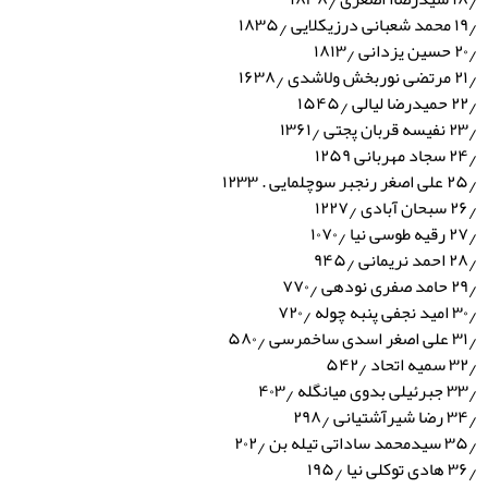
۱۹٫ محمد شعبانی درزیکلایی ۱۸۳۵٫
۲۰٫ حسین یزدانی ۱۸۱۳٫
۲۱٫ مرتضی نوربخش ولاشدی ۱۶۳۸٫
۲۲٫ حمیدرضا لیالی ۱۵۴۵٫
۲۳٫ نفیسه قربان پجتی ۱۳۶۱٫
۲۴٫ سجاد مهربانی ۱۲۵۹
۲۵٫ علی اصغر رنجبر سوچلمایی . ۱۲۳۳
۲۶٫ سبحان آبادی ۱۲۲۷٫
۲۷٫ رقیه طوسی نیا ۱۰۷۰٫
۲۸٫ احمد نریمانی ۹۴۵٫
۲۹٫ حامد صفری نودهی ۷۷۰٫
۳۰٫ امید نجفی پنبه چوله ۷۲۰٫
۳۱٫ علی اصغر اسدی ساخمرسی ۵۸۰٫
۳۲٫ سمیه اتحاد ۵۴۲٫
۳۳٫ جبرئیلی بدوی میانگله ۴۰۳٫
۳۴٫ رضا شیرآشتیانی ۲۹۸٫
۳۵٫ سیدمحمد ساداتی تیله بن ۲۰۲٫
۳۶٫ هادی توکلی نیا ۱۹۵٫