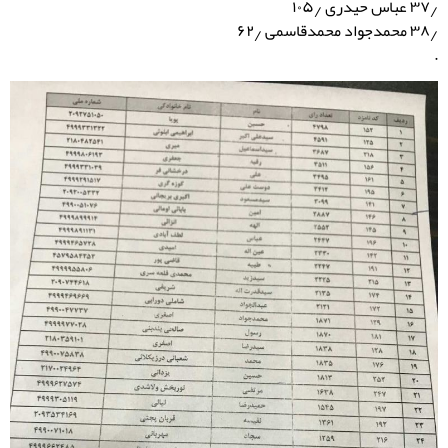
۳۷٫ عباس حیدری ۱۰۵٫
۳۸٫ محمدجواد محمدقاسمی ۶۲٫
.