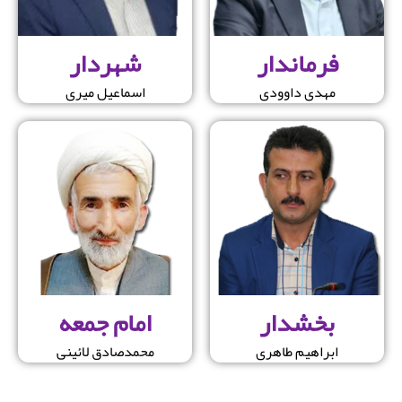
فرماندار
شهردار
مهدی داوودی
اسماعیل میری
بخشدار
امام جمعه
ابراهیم طاهری
محمدصادق لائینی