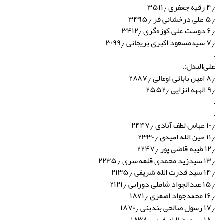
۴٫ رقیه جعفری ۳۵۱۱٫
۵٫ علی درخشانی فر ۳۴۹۵٫
۶٫ دوست علی کوزه‌گری ۳۴۱۲٫
۷٫ سیدمسعود اکبری بریجانی ۳۰۹۹٫
.
علی‌البدل:.
۸٫ امین بابائی اومالی ۲۸۸۷٫
۹٫ الههه انزایی ۲۵۵۲٫
.
.
۱۰٫ عباس لطف آبادی ۲۴۴۷٫
۱۱٫ عین الله امیدی ۲۳۳۰٫
۱۲٫ طیبه قاضی پور ۲۲۴۷٫
۱۳٫ سیدزید محمدی قلعه سری ۲۲۳۵٫
۱۴٫ سید قدرت الله شریفی ۲۱۳۵٫
۱۵٫ عبدالجواد شاملی دورابی ۲۱۲۱٫
۱۶٫ محمدجواد اصغری ۱۸۷۱٫
۱۷٫ رسول صالحی بندبنی ۱۸۷۰٫
۱۸٫ سیدرضاا اصغری ۱۸۳۸٫