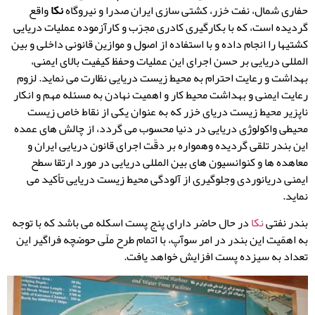
حفاری شمال، نفت خزر، کشتی سازی ایران صدرا و نیروگاه
نکا
واقع
گردیده است، که با بکارگیری کادری مجرّب و کارآزموده عملیات دریایی
کشتیها را انجام داده و با استفاده از اصول و موازین قانونی داخلی و بین
المللی دریایی بر حسن اجرای این عملیات وحفظ کیفیت بالای ایمنی،
بهداشت و رعایت احترام به محیط زیست دریایی نظارت می نماید. لزوم
رعایت ایمنی و بهداشت محیط کار و اهمیت نهادن به مسئله مهم و انکار
ناپزیر محیط زیست دریای خزر که به عنوان یکی از نقاط خاص زیست
محیطی واکولوژی دریایی در دنیا محسوب می گردد، از چالش های عمده
این بندر تلقی گردیده وهمواره بر دقّت اجرای قانون دریایی ایران و
معاهده ها و کنوانسیون های بین المللی دریایی در مورد ارتقا سطح
ایمنی دریانوردی وجلوگیری از آلودگی محیط زیست دریایی تأکید می
نماید.
بندر نفتی
نکا
در حال حاضر دارای پنج پست اسکله می باشد که با توجه
به اهمّیت این بندر در امر سوآپ، با اتمام طرح ملّی حوضچه فراگیر این
تعداد به سیزده پست افزایش خواهد یافت.