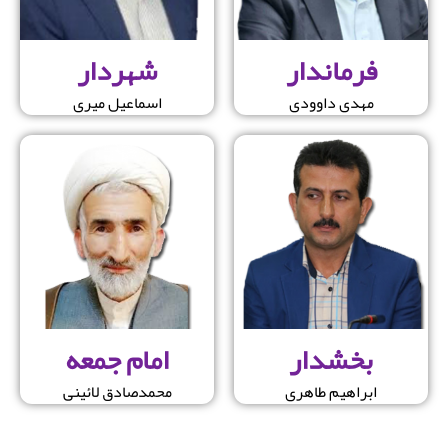
فرماندار
شهردار
مهدی داوودی
اسماعیل میری
بخشدار
امام جمعه
ابراهیم طاهری
محمدصادق لائینی