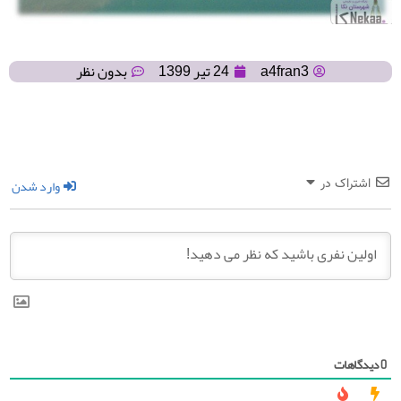
a4fran3
24 تیر 1399
بدون نظر
وارد شدن
اشتراک در
دیدگاهات
0