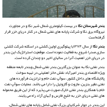
بندر شهرستان نکا
در بیست کیلومتری شمال شهر نکا و در مجاورت
نیروگاه برق نکا و شرکت پایانه های نفتی شمال در کنار دریای خزر قرار
گرفته‌است
بندر نکا
از سال ۱۳۷۴با پهلوگیری اولین کشتی در اسکله شرکت کشتی
سازی صدرا شروع به فعّالیت نموده است. موقعیّت استراتژیک این بندر
در دریای خزر اهمیت آنرا در سالهای اخیر دو چندان کرده است.
بندر نفتی نکا به عنوان بزرگترین بندر نفتی شمال وبندر تابعه منطقه
ویژه اقتصادی بندر امیرآباد نقش حائز اهمّیتی در تهیه سوخت
پالایشگاه های داخل کشور، سوآپ نفت خام و ترانزیت فرآورده های
نفتی نظیر بنزین، مازوت و گازوئیل را دارا می باشد. عملیات سوآپ نفت
خام با همکاری بندر نفتی خارک صورت می پذیرد که از این طریق محموله
های نفتی دریای خزر به خلیج فارس و آبهای آزاد راه می یابند.
این بندر در جوار شرکتهای بزرگ نفتی شامل پایانه های نفتی شمال،