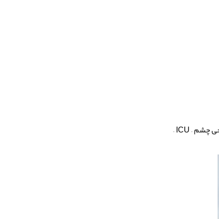
داخلی – ارتوپدی – اطفال – جراحی زنان و زایمان – جراحی عمومی – جراحی گوش و حلق و بینی – جراحی چشم – ICU –