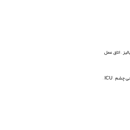
لیز – اتاق عمل
داخلی – ارتوپدی – اطفال – جراحی زنان و زایمان – جراحی عمومی – جراحی گوش و حلق و بینی – جراحی چشم – ICU –