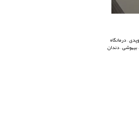
وپدی – درمانگاه
– بیهوشی – دندان