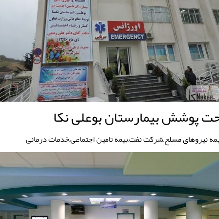
حت پوشش بیمارستان بوعلی نکا
یمه نیروهای مسلح,شرکت نفت,بیمه تامین اجتماعی,خدمات درمانی