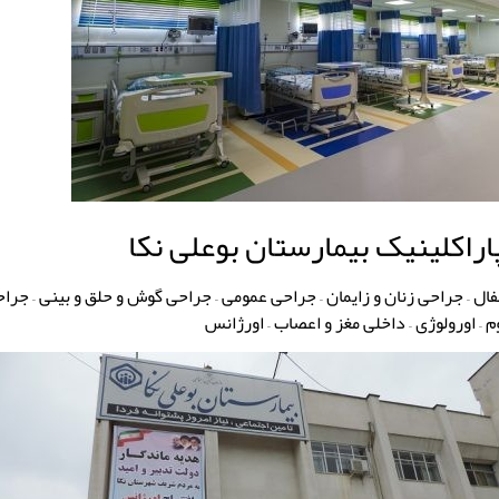
راکلینیک بیمارستان بوعلی نکا
م – اورولوژی – داخلی مغز و اعصاب – اورژانس