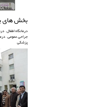
بخش های بس
درمانگاه اطفال – درم
جراحی عمومی – درمان
پزشكی