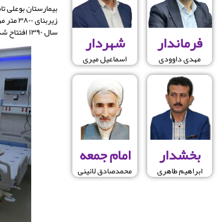
سال ۱۳۹۰ افتتاح شد . در حال حاضر ، بیمارستان بوعلی
فرماندار
شهردار
مهدی داوودی
اسماعیل میری
بخشدار
امام جمعه
ابراهیم طاهری
محمدصادق لائینی