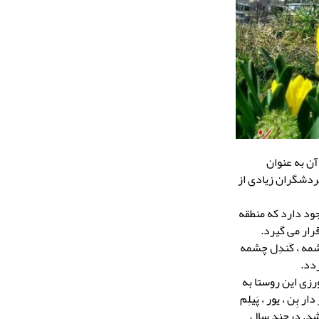
آن به عنوان
ردشگران زیادی از
۱۰ متری ، ۴ متری و سَیِدمیولی وجود دارد که منطقه
رار می گیرد.
مه ، کَندِل چشمه
دد.
رزی این روستا به
ر بِن ، یور ، پَیلِم
باشد. درچند سال