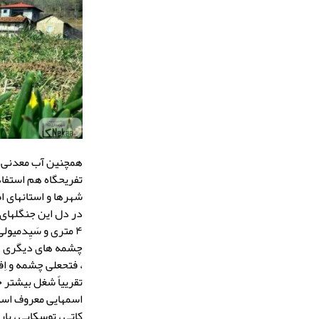
همچنین آب معدنی قُ
تفریحگاه هم استفا
شهرها و استانهای ا
۴ متری و سَیِدمیو
چشمه های دیگری هم 
، فتحعلی چشمه و اِ
تقرییاً شغل بیشتر 
اسمهایی معروف است که م
کاتی ، توسکایی ، با