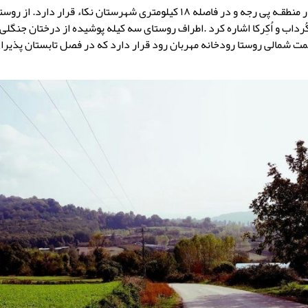
روستای سـه کیله در منطقـه پی رجه و در فاصله ۱۸ کیلومتری شهرستان نکاء قرار د
ُرداب و اُکِرکا اشاره کرد .اطراف روستای سه کیله پوشیده از درختان جنگلی
مت شمالی روستا رودخانه مهربان رود قرار دارد که در فصل تابستان پذیرا