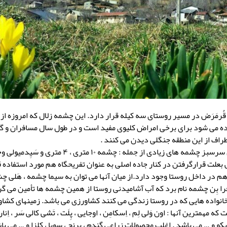
رمَرَض در مسیر روستای سه کیله قرار دارد. این چشمه زلال که امروزه از 
ده می شود برای برخی امراض کلیوی مفید است و در طول سال مسافران و گ
طراف از این منطقه جنگلی دیدن می کنند .
در دل این جنگلهای سرسبز چشمه های زیادی از جمله : چشمه 
لی بعلت قرارگرفتن در کنار جاده اصلی به عنوان تفریحگاه هم مورد استفاده ق
در داخل روستا وجود دارد.از میان آنها می توان به سیما چشمه ، هَلی چش
فرا بِن چشمه نام برد که آب آشامیدنی روستا از همین چشمه ها تأمین می گر
خانواده هایی که در روستا زندگی می کنند کشاورزی می باشد. زمینهای کشاو
همترین آنها : اون وَلی لِم ، اِسکامِن ، اوجایی ، پِلَت ، تَشی کالی سَر ، اِنار دا
ریکو و … می باشد . اغلب محصولات زراعی گندم ، برنج ، سویا ، کلزا و … می 