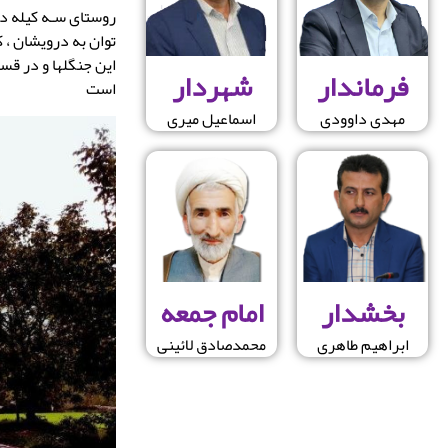
توان به درویشان ، ک
این جنگلها و در قس
فرماندار
شهردار
است
مهدی داوودی
اسماعیل میری
بخشدار
امام جمعه
ابراهیم طاهری
محمدصادق لائینی