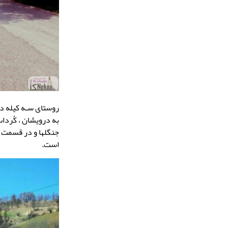
روستای سـه کیله در منطقـه 
به درویشان ، کُرداب
جنگلها و در قسمت ش
است.