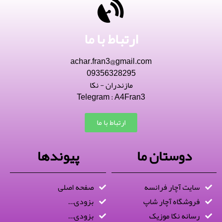
ارتباط با ما
achar.fran3@gmail.com
09356328295
مازندران - نکا
Telegram : A4Fran3
ارتباط با ما
دوستان ما
پیوندها
سایت آچار فرانسه
صفحه اصلی
فروشگاه آچار شاپ
بزودی...
رسانه نکا موزیک
بزودی...