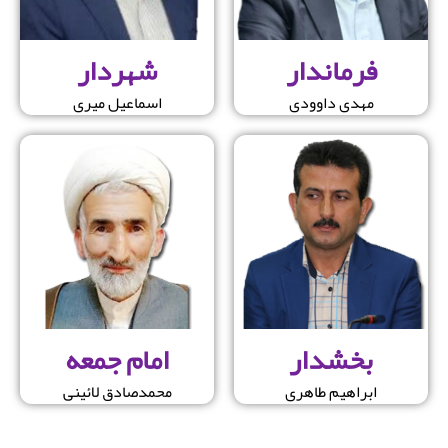
فرماندار
شهردار
مهدی داوودی
اسماعیل میری
بخشدار
امام جمعه
ابراهیم طاهری
محمدصادق لائینی