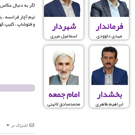
اگر به دنبال عکاس 
تیم آچار فرانسه ، ب
فرماندار
شهردار
و فتوشاپ ، کلیپ کوت
مهدی داوودی
اسماعیل میری
بخشدار
امام جمعه
ابراهیم طاهری
محمدصادق لائینی
اشتراک در