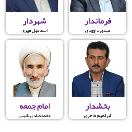
فرماندار
شهردار
مهدی داوودی
اسماعیل میری
بخشدار
امام جمعه
ابراهیم طاهری
محمدصادق لائینی