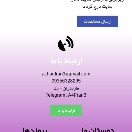
سایت درج گردد
ارسال مشخصات
ارتباط با ما
achar.fran3@gmail.com
09356328295
مازندران - نکا
Telegram : A4Fran3
ارتباط با ما
دوستان ما
پیوندها