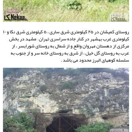
روستای کمیشان در ٢٥ كیلومتری شرق ساری ، ٥ كیلومتری شرق نكا و ١٠
كیلومتری غرب بهشهر در كنار جاده سراسری تهران – مشهد در بخش
مركزی از دهستان مهروان واقع و از شمال به روستای شورابسر ، از
غرب به روستای گل خیل ، از شرق به روستای خانه سر و از جنوب به
سلسله كوههای البرز محدود می باشد .