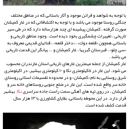
با توجه به شواهد و قرائن موجود و آثار باستانی كه در مناطق مختلف
جنگلی روستا موجود می باشد و با توجه به اكتشافاتی كه در غار كمیشان
صورت گرفته ، كمیشان پیشینه ای چند هزارساله دارد كه در طی سیر
تاریخی ، تغییرات چشمگیری بخود دیده است . وجود مناطق تاریخی و
باستانی همچون «قلعه دوك» ، «دختر قلعه» ، قناتهای قدیمی معروف به
«سی چلو» ، قبرستان گبریها ، غار كمیشان و … بیانگر این قدمت تاریخی
می باشد .
غار کمیشان از جمله مهمترین غارهای تاریخی استان مازندران محسوب
می شود. این غار در ٥کیلومتری نکا و ١٠ کیلومتری بهشهر، در ١کیلومتری
شرق روستایی به نام «کمیشان» و در محدوده تقسیمات استانی روستای
خانه سر واقع شده است. این غار در ضلع جنوبی روستاهای خانه سر و
کمیشان ، در روی تپه های آهکی سمت راست جاده سراسری
نکا
– بهشهر
قرار دارد. در این محوطه باستانی، بقایای کشاورزی با ۱۳ هزار سال
قدمت کشف شده است.