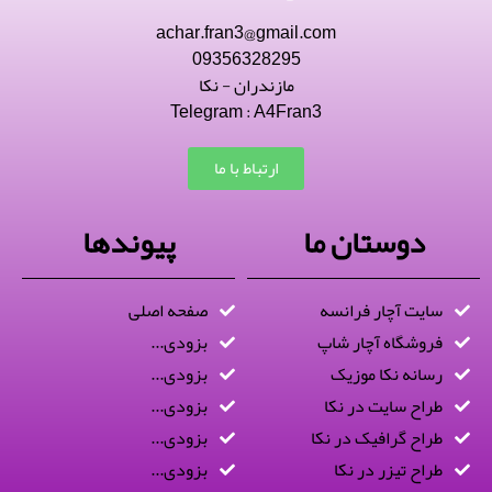
achar.fran3@gmail.com
09356328295
مازندران - نکا
Telegram : A4Fran3
ارتباط با ما
دوستان ما
پیوندها
سایت آچار فرانسه
صفحه اصلی
فروشگاه آچار شاپ
بزودی...
رسانه نکا موزیک
بزودی...
طراح سایت در نکا
بزودی...
طراح گرافیک در نکا
بزودی...
طراح تیزر در نکا
بزودی...