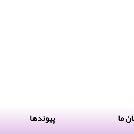
ن ما
پیوندها