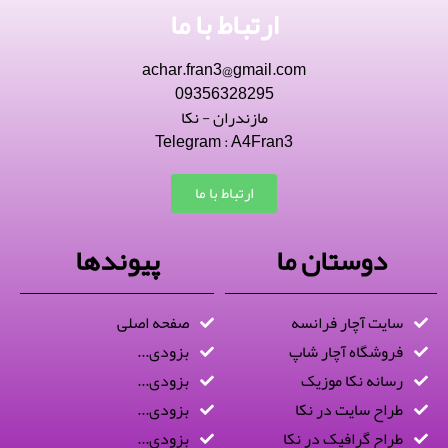
ارتباط با ما
achar.fran3@gmail.com
09356328295
مازندران - نکا
Telegram : A4Fran3
ارتباط با ما
دوستان ما
پیوندها
سایت آچار فرانسه
صفحه اصلی
فروشگاه آچار شاپ
بزودی...
رسانه نکا موزیک
بزودی...
طراح سایت در نکا
بزودی...
طراح گرافیک در نکا
بزودی...