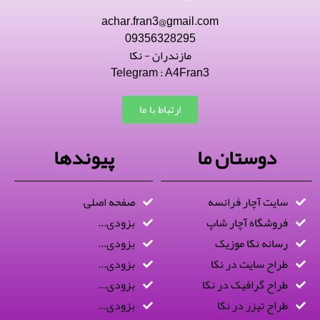
achar.fran3@gmail.com
09356328295
مازندران - نکا
Telegram : A4Fran3
ارتباط با ما
دوستان ما
پیوندها
سایت آچار فرانسه
صفحه اصلی
فروشگاه آچار شاپ
بزودی...
رسانه نکا موزیک
بزودی...
طراح سایت در نکا
بزودی...
طراح گرافیک در نکا
بزودی...
طراح تیزر در نکا
بزودی...