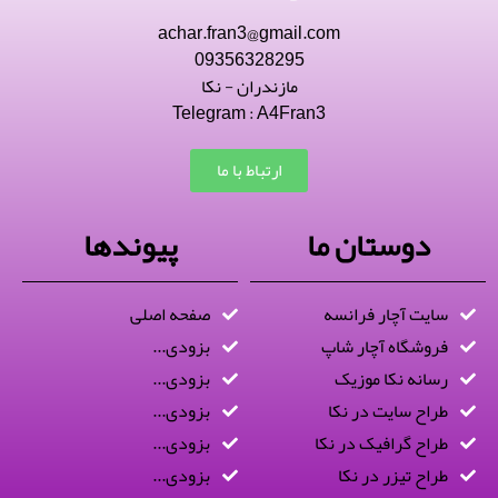
achar.fran3@gmail.com
09356328295
مازندران - نکا
Telegram : A4Fran3
ارتباط با ما
دوستان ما
پیوندها
سایت آچار فرانسه
صفحه اصلی
فروشگاه آچار شاپ
بزودی...
رسانه نکا موزیک
بزودی...
طراح سایت در نکا
بزودی...
طراح گرافیک در نکا
بزودی...
طراح تیزر در نکا
بزودی...