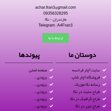
achar.fran3@gmail.com
09356328295
مازندران - نکا
Telegram : A4Fran3
ارتباط با ما
دوستان ما
پیوندها
سایت آچار فرانسه
صفحه اصلی
فروشگاه آچار شاپ
بزودی...
رسانه نکا موزیک
بزودی...
طراح سایت در نکا
بزودی...
طراح گرافیک در نکا
بزودی...
طراح تیزر در نکا
بزودی...