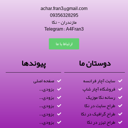
achar.fran3@gmail.com
09356328295
مازندران - نکا
Telegram : A4Fran3
ارتباط با ما
دوستان ما
پیوندها
سایت آچار فرانسه
صفحه اصلی
فروشگاه آچار شاپ
بزودی...
رسانه نکا موزیک
بزودی...
طراح سایت در نکا
بزودی...
طراح گرافیک در نکا
بزودی...
طراح تیزر در نکا
بزودی...