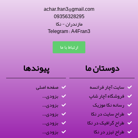
achar.fran3@gmail.com
09356328295
مازندران - نکا
Telegram : A4Fran3
ارتباط با ما
دوستان ما
پیوندها
سایت آچار فرانسه
صفحه اصلی
فروشگاه آچار شاپ
بزودی...
رسانه نکا موزیک
بزودی...
طراح سایت در نکا
بزودی...
طراح گرافیک در نکا
بزودی...
طراح تیزر در نکا
بزودی...