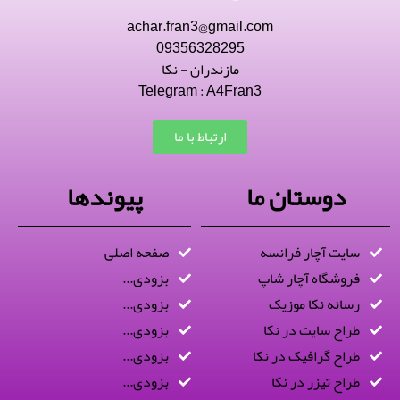
achar.fran3@gmail.com
09356328295
مازندران - نکا
Telegram : A4Fran3
ارتباط با ما
دوستان ما
پیوندها
سایت آچار فرانسه
صفحه اصلی
فروشگاه آچار شاپ
بزودی...
رسانه نکا موزیک
بزودی...
طراح سایت در نکا
بزودی...
طراح گرافیک در نکا
بزودی...
طراح تیزر در نکا
بزودی...