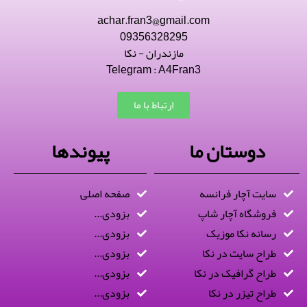
achar.fran3@gmail.com
09356328295
مازندران - نکا
Telegram : A4Fran3
ارتباط با ما
دوستان ما
پیوندها
سایت آچار فرانسه
صفحه اصلی
فروشگاه آچار شاپ
بزودی...
رسانه نکا موزیک
بزودی...
طراح سایت در نکا
بزودی...
طراح گرافیک در نکا
بزودی...
طراح تیزر در نکا
بزودی...