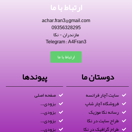
ارتباط با ما
achar.fran3@gmail.com
09356328295
مازندران - نکا
Telegram : A4Fran3
ارتباط با ما
دوستان ما
پیوندها
سایت آچار فرانسه
صفحه اصلی
فروشگاه آچار شاپ
بزودی...
رسانه نکا موزیک
بزودی...
طراح سایت در نکا
بزودی...
طراح گرافیک در نکا
بزودی...