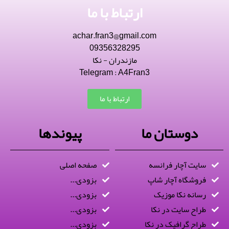
ارتباط با ما
achar.fran3@gmail.com
09356328295
مازندران - نکا
Telegram : A4Fran3
ارتباط با ما
دوستان ما
پیوندها
سایت آچار فرانسه
صفحه اصلی
فروشگاه آچار شاپ
بزودی...
رسانه نکا موزیک
بزودی...
طراح سایت در نکا
بزودی...
طراح گرافیک در نکا
بزودی...