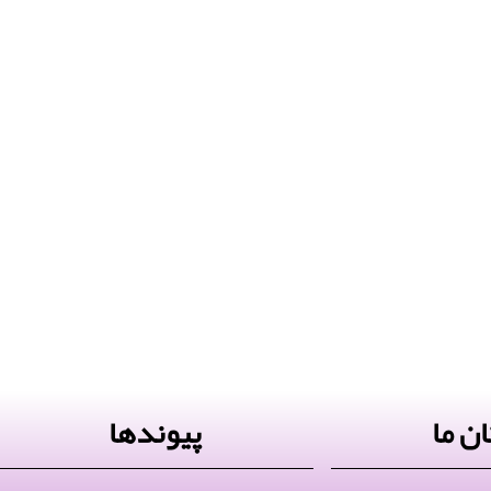
ن ما
پیوندها