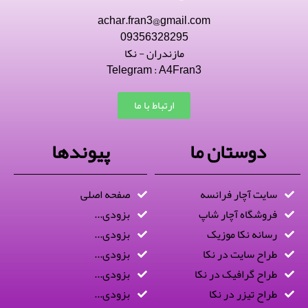
achar.fran3@gmail.com
09356328295
مازندران - نکا
Telegram : A4Fran3
ارتباط با ما
دوستان ما
پیوندها
سایت آچار فرانسه
صفحه اصلی
فروشگاه آچار شاپ
بزودی...
رسانه نکا موزیک
بزودی...
طراح سایت در نکا
بزودی...
طراح گرافیک در نکا
بزودی...
طراح تیزر در نکا
بزودی...