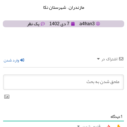
مازندران – شهرستان نکا
a4fran3
7 دی 1402
یک نظر
وارد شدن
اشتراک در
دیدگاه
1
قدیمی‌ترین