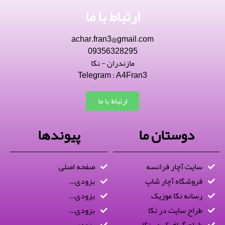
ارتباط با ما
achar.fran3@gmail.com
09356328295
مازندران - نکا
Telegram : A4Fran3
ارتباط با ما
دوستان ما
پیوندها
سایت آچار فرانسه
صفحه اصلی
فروشگاه آچار شاپ
بزودی...
رسانه نکا موزیک
بزودی...
طراح سایت در نکا
بزودی...
طراح گرافیک در نکا
بزودی...