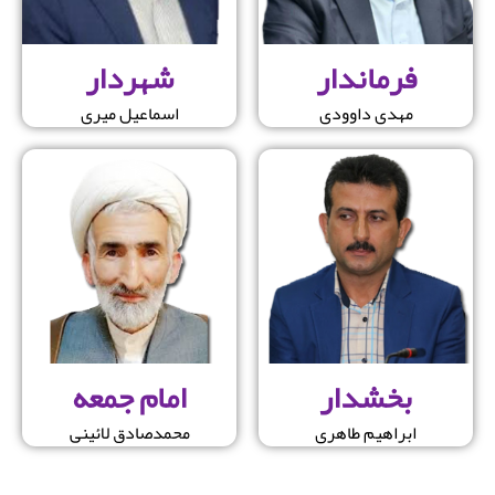
فرماندار
شهردار
مهدی داوودی
اسماعیل میری
بخشدار
امام جمعه
ابراهیم طاهری
محمدصادق لائینی