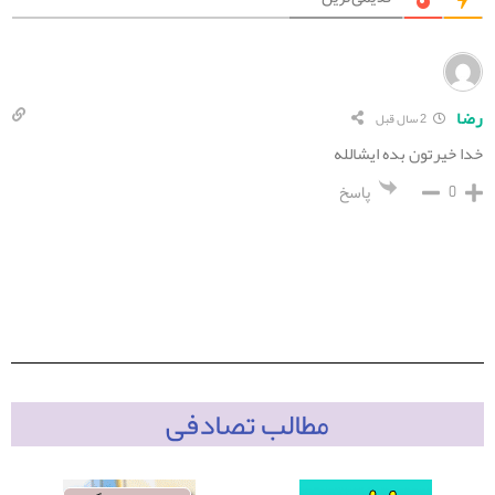
رضا
2 سال قبل
خدا خیرتون بده ایشالله
0
پاسخ
مطالب تصادفی