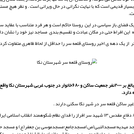
سیار قدیمی است که با نهایت نگرانی در حال ویرانی است . و نظر هیچ مسئول
ت.
یک فضای باز سیاسی در این روستا حاکم است و هر فرد متناسب با عقاید س
ه این افراط حتی در مکان عبادت و تقسیم بندی مساجد نیز خود را نشان د
 از یک دهه ی اخیر روستای قلعه سر را حداقل از لحاظ ظاهری متفاوت کرد
قلعه سر با جمعیتی بالغ بر ۲۰۰۰نفر جمعیت ساکن و ۶۸۰خانوار در جنوب غربی شه
د(مسجد مهدیه؛مسجدالنبی(ص)مسجدجامع؛مسجدموسی بن جعفر(ع) و مسجد ح
لعه سر سفلی)و ۴حسینیه(حسینیه اعظم ؛حسینیه سیدالشهدا(ع)و دارالشفا ( همچنین پیر 