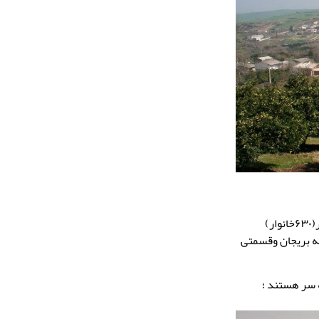
این روستا در دهستان پی رجه قرار داشته و براساس سرشماری سال ۱۳۹۵جمعیت آن ۲٬۵۰۱نفر(۶۳۰خانوار)
به بریجان وقسمتی
 سر هستند ؛