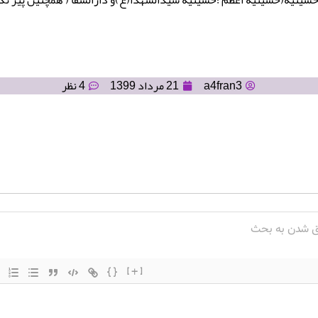
a4fran3
21 مرداد 1399
4 نظر
{}
[+]