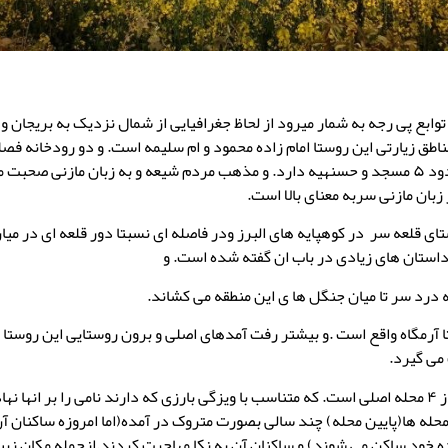
وابع پی رجه به شمار میرود از لحاظ جغرافیایی از شمال نزدیک به بریجان و 
ناطق زیارتی این روستا امام زاده محمود و ام سلیمه است. و دو رودخانه فص
جریان دارد و در حدود ۵ مسجد و حسنهیه دارد. و مذهب مردم شیعه و به زبان مازنی صحب
زبان مازنی سربه معنای بالا است.
ای قلعه سر در کوهپایه های البرز ودر فاصله ای نسبتا دور قلعه ای در میا
 داستان های زیادی در باب ان گفته شده است. و
ه درد سر تا میان جنگل ها ی این منطقه می کشاند.
ا آرمگاه واقع است .و بیشتر رفت آمدهای اصلی و برون روستایی این روستا 
می گیرد.
این روستا متشکل از ۴ محله اصلی است. که متناسب با ویزگی بارزی که دارند نامی را بر انها 
حله ها(پایین محله) چند سالی بصورت متروک در آمده(اما امروزه ساکنان 
 خود ساکن می شوند) و ساکنان آن به نکا مهاجرت کردند.ازجمله مکان زیبا