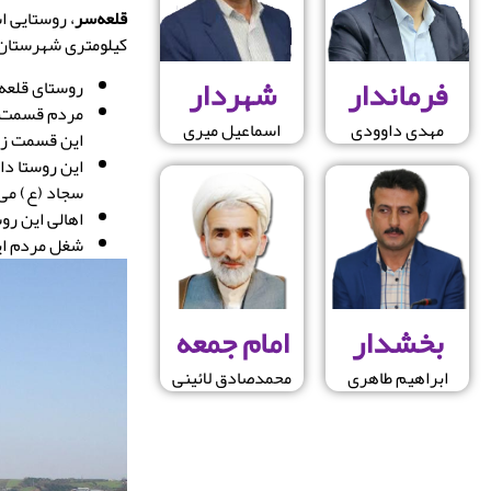
قلعه‌سر
، روستایی 
کیلومتری شهرستان ن
فرماندار
شهردار
روستای قلعه 
مردم قسمت سف
مهدی داوودی
اسماعیل میری
این قسمت زمی
این روستا دار
سجاد (ع) می 
اهالی این رو
شغل مردم ای
بخشدار
امام جمعه
ابراهیم طاهری
محمدصادق لائینی