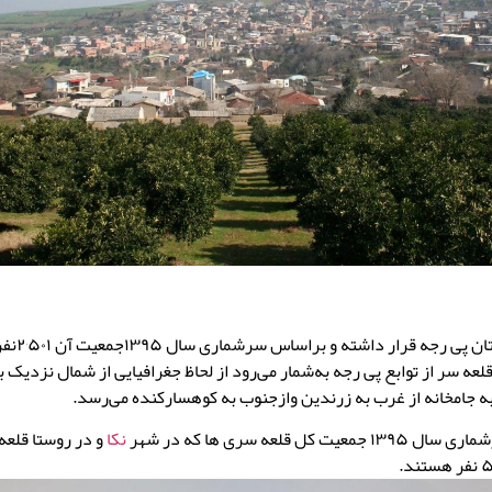
لعه سر از توابع پی رجه به‌شمار می‌رود از لحاظ جغرافیایی از شمال نزدیک 
ه جامخانه از غرب به زرندین وازجنوب به کوهسارکنده می‌رسد.
یت کل قلعه سری ها که در شهر
نکا
و در روستا قلعه