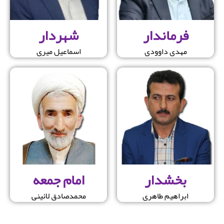
فرماندار
شهردار
مهدی داوودی
اسماعیل میری
بخشدار
امام جمعه
ابراهیم طاهری
محمدصادق لائینی