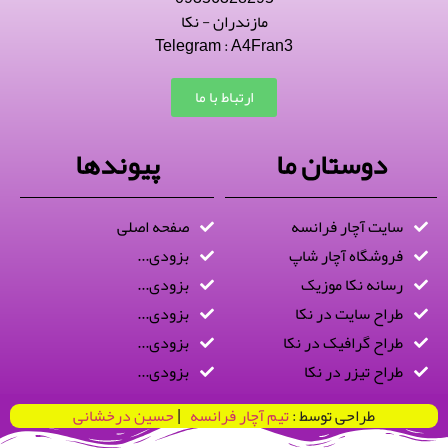
مازندران - نکا
Telegram : A4Fran3
ارتباط با ما
دوستان ما
پیوندها
سایت آچار فرانسه
صفحه اصلی
فروشگاه آچار شاپ
بزودی...
رسانه نکا موزیک
بزودی...
طراح سایت در نکا
بزودی...
طراح گرافیک در نکا
بزودی...
طراح تیزر در نکا
بزودی...
طراحی توسط :
تیم آچار فرانسه
|
حسین درخشانی