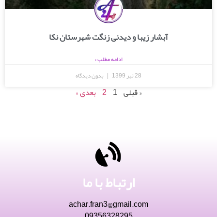
آبشار زیبا و دیدنی زنگت شهرستان نکا
ادامه مطلب »
28 تیر 1399
بدون دیدگاه
« قبلی
1
2
بعدی »
ارتباط با ما
achar.fran3@gmail.com
09356328295