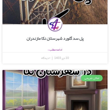
پل سد گلورد شهرستان نکا مازندران
ادامه مطلب »
10 دی 1403
۱ دیدگاه
اماکن تفریحی