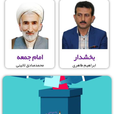
بخشدار
امام جمعه
ابراهیم طاهری
محمدصادق لائینی