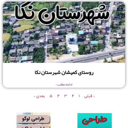
روستای کمیشان شهرستان نکا
ادامه مطلب »
« قبلی
۱
۲
۳
۴
۵
بعدی »